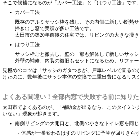
そこで候補になるのが「カバー工法」と「はつり工法」です
カバー工法
既存のアルミサッシ枠を残し、その内側に新しい断熱サ
掃き出し窓で実績が多い工法です。
太田市の築20年前後の住宅では、リビングの大きな掃
はつり工法
サッシ枠ごと撤去し、壁の一部も解体して新しいサッシ
外壁の補修、内装の復旧もセットになるため、リフォー
見極めのコツは「サッシのガタつきが、戸車レベルで直るの
けたのに、数年後にサッシ本体の交換で二重出費になるリス
よくある間違い！全部内窓で失敗する前に知りた
太田市でよくあるのが、「補助金が出るなら、このタイミン
いない」現象が起きます。
南側リビングの大開口と、北側の小さなトイレ窓を同じ
→ 体感が一番変わるはずのリビングに予算が回りきら