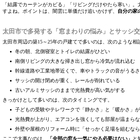
「結露でカーテンがカビる」「リビングだけやたら寒い」。
すよね。ポイントは、闇雲に単価だけ追いかけず、
自分の家
太田市で多発する「窓まわりの悩み」とサッシ交
太田市周辺の築15～25年の戸建てで多いのは、次のような相
冬の朝、北側寝室とトイレの結露がひどい
南側リビングの大きな掃き出し窓から冷気が流れ込む
幹線道路や工業地帯近くで、車やトラックの音がうるさ
サッシの開け閉めが重く、レールが削れている
古いアルミサッシのままで光熱費が高い気がする
きっかけとして多いのは、次のタイミングです。
子どもの受験やテレワークで「静かさ」と「暖かさ」が
光熱費が上がり、エアコンを強くしても部屋が温まらな
外壁や屋根のリフォーム時に「せっかく足場を組むなら
ここで大事なのは、
「全部の窓を一気にやる必要はない」
と