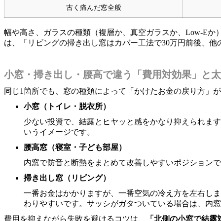
古く痛んだ窓全般
幅や高さ、ガラスの種類（複層か、真空ガラスか、Low-E
は、「リビングの掃き出し窓はカバー工法で30万円前後、他
小窓・掃き出し・腰高で違う「費用対効果」と太
同じ1箇所でも、窓の種類によって「かけたお金の戻り方」
小窓（トイレ・脱衣所）
少ない投資で、結露とヒヤッと感をかなり抑えられます
いうイメージです。
腰高窓（寝室・子ども部屋）
内窓で防音と断熱をまとめて改善しやすいポジションで
掃き出し窓（リビング）
一番お金はかかりますが、一番空気の冷え方を左右しま
わりやすいです。サッシがガタついている場合は、内窓
費用を抑えながら失敗を避けるコツは、
「北側の小窓で結露