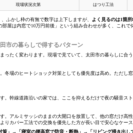
現場状況次第
はつり工法
か）、ふかし枠の有無で数字は上下しますが、
よく見るのは1箇所
の部屋は内窓で10万円前後」という組み合わせが多く、これで
田市の暮らしで得するパターン
がまったく変わります。現場で見ていて、太田市の暮らしに合
。冬場のヒートショック対策としても優先度は高め。ただし窓
す。幹線道路沿いの家では、ここを抑えるだけで夜の騒音スト
す。アルミサッシのままの大開口を放置して、他の窓だけ高性
よりカバー工法での交換を優先した方が長い目で安心なケース
対策」→「寝室の腰高窓で防音・断熱」→「リビング掃き出し