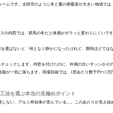
ォームです。太田市のように冬と夏の寒暖差が大きい地域では
ガラスの内窓では、群馬の冬だと体感がガラッと変わりにくいで
様を選ばないと「何となく静かになったけれど、期待ほどでは
もチェックします。内窓を付けたのに、外側の古いサッシがそ
性能が一気に落ちます。現場目線では、1窓あたり数千円〜1万
工法を選ぶ本当の見極めポイント
善しない、アルミ枠自体が歪んでいる…。このあたりが見え始