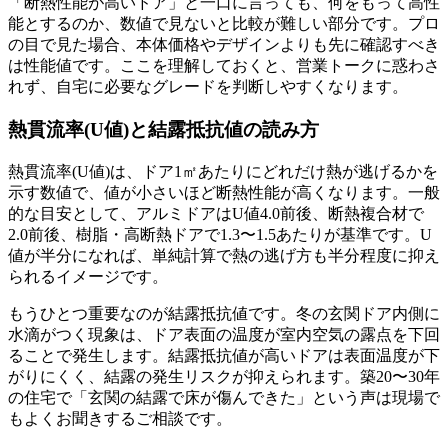
「断熱性能が高いドア」と一口に言っても、何をもって高性
能とするのか、数値で見ないと比較が難しい部分です。プロ
の目で見た場合、本体価格やデザインよりも先に確認すべき
は性能値です。ここを理解しておくと、営業トークに惑わさ
れず、自宅に必要なグレードを判断しやすくなります。
熱貫流率(U値)と結露抵抗値の読み方
熱貫流率(U値)は、ドア1㎡あたりにどれだけ熱が逃げるかを
示す数値で、値が小さいほど断熱性能が高くなります。一般
的な目安として、アルミドアはU値4.0前後、断熱複合材で
2.0前後、樹脂・高断熱ドアで1.3〜1.5あたりが基準です。U
値が半分になれば、単純計算で熱の逃げ方も半分程度に抑え
られるイメージです。
もうひとつ重要なのが結露抵抗値です。冬の玄関ドア内側に
水滴がつく現象は、ドア表面の温度が室内空気の露点を下回
ることで発生します。結露抵抗値が高いドアは表面温度が下
がりにくく、結露の発生リスクが抑えられます。築20〜30年
の住宅で「玄関の結露で床が傷んできた」という声は現場で
もよくお聞きするご相談です。