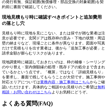
の発行有無、保証範囲(無償修理・部品交換の対象範囲)を契
約前に書面で確認してください。
現地見積もり時に確認すべきポイントと追加費用
の落とし穴
見積もり時に現地を見にこない、または採寸が雑な業者は注
意が必要です。玄関ドアは既存枠の歪み・下地の状態・周辺
壁の納まりなど、現場ごとに条件が異なります。図面や写真
だけで見積もりを出す業者は、後から「追加工事が必要」と
請求金額が膨らむリスクがあります。
現地調査時に確認しておきたいのは、枠の補修・シーリング
のやり替え・室内側額縁の処理・既存ドアの処分まで含まれ
ているかという点です。「概算」ではなく「詳細見積もり」
を要求し、書面で残してもらうことが大切です。施工事例や
対応エリアについては
業務内容・施工事例はこちら
からご確
認いただけます。具体的なご相談やお見積りのご希望は
無料
相談・お問い合わせはこちら
よりお気軽にどうぞ。
よくある質問(FAQ)