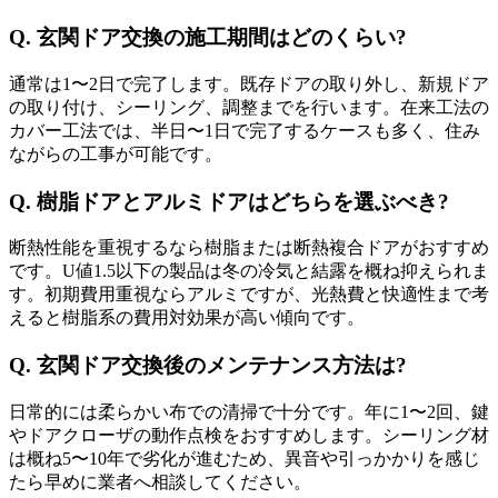
Q. 玄関ドア交換の施工期間はどのくらい?
通常は1〜2日で完了します。既存ドアの取り外し、新規ドア
の取り付け、シーリング、調整までを行います。在来工法の
カバー工法では、半日〜1日で完了するケースも多く、住み
ながらの工事が可能です。
Q. 樹脂ドアとアルミドアはどちらを選ぶべき?
断熱性能を重視するなら樹脂または断熱複合ドアがおすすめ
です。U値1.5以下の製品は冬の冷気と結露を概ね抑えられま
す。初期費用重視ならアルミですが、光熱費と快適性まで考
えると樹脂系の費用対効果が高い傾向です。
Q. 玄関ドア交換後のメンテナンス方法は?
日常的には柔らかい布での清掃で十分です。年に1〜2回、鍵
やドアクローザの動作点検をおすすめします。シーリング材
は概ね5〜10年で劣化が進むため、異音や引っかかりを感じ
たら早めに業者へ相談してください。