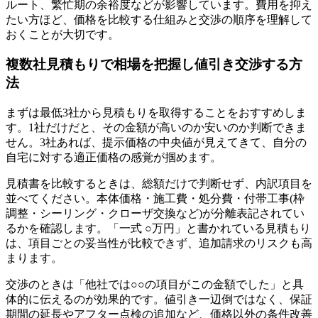
ルート、繁忙期の余裕度などが影響しています。費用を抑え
たい方ほど、価格を比較する仕組みと交渉の順序を理解して
おくことが大切です。
複数社見積もりで相場を把握し値引き交渉する方
法
まずは最低3社から見積もりを取得することをおすすめしま
す。1社だけだと、その金額が高いのか安いのか判断できま
せん。3社あれば、提示価格の中央値が見えてきて、自分の
自宅に対する適正価格の感覚が掴めます。
見積書を比較するときは、総額だけで判断せず、内訳項目を
並べてください。本体価格・施工費・処分費・付帯工事(枠
調整・シーリング・クローザ交換など)が分離表記されてい
るかを確認します。「一式 ○万円」と書かれている見積もり
は、項目ごとの妥当性が比較できず、追加請求のリスクも高
まります。
交渉のときは「他社では○○の項目がこの金額でした」と具
体的に伝えるのが効果的です。値引き一辺倒ではなく、保証
期間の延長やアフター点検の追加など、価格以外の条件改善