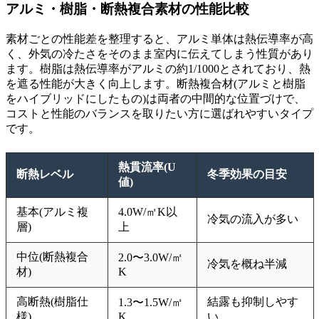
アルミ・樹脂・断熱複合素材の性能比較
素材ごとの性能差を整理すると、アルミ単体は熱伝導率が高
く、外気の冷たさをそのまま室内に伝えてしまう性質があり
ます。樹脂は熱伝導率がアルミの約1/1000とされており、熱
を遮る性能が大きく向上します。断熱複合材(アルミと樹脂
をハイブリッドにしたもの)は両者の中間的な位置づけで、
コストと性能のバランスを取りたい方に選ばれやすいタイプ
です。
熱貫流率(U
断熱レベル
冬季効果の目安
値)
基本(アルミ複
4.0W/㎡K以
冷気の流入が多い
層)
上
中位(断熱複合
2.0〜3.0W/㎡
冷気を概ね半減
材)
K
高断熱(樹脂仕
結露も抑制しやす
1.3〜1.5W/㎡
様)
K
い