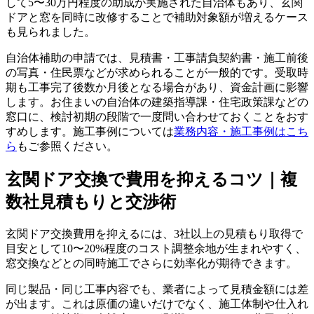
して5〜30万円程度の助成が実施された自治体もあり、玄関
ドアと窓を同時に改修することで補助対象額が増えるケース
も見られました。
自治体補助の申請では、見積書・工事請負契約書・施工前後
の写真・住民票などが求められることが一般的です。受取時
期も工事完了後数か月後となる場合があり、資金計画に影響
します。お住まいの自治体の建築指導課・住宅政策課などの
窓口に、検討初期の段階で一度問い合わせておくことをおす
すめします。施工事例については
業務内容・施工事例はこち
ら
もご参照ください。
玄関ドア交換で費用を抑えるコツ｜複
数社見積もりと交渉術
玄関ドア交換費用を抑えるには、3社以上の見積もり取得で
目安として10〜20%程度のコスト調整余地が生まれやすく、
窓交換などとの同時施工でさらに効率化が期待できます。
同じ製品・同じ工事内容でも、業者によって見積金額には差
が出ます。これは原価の違いだけでなく、施工体制や仕入れ