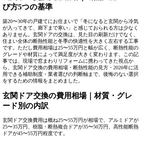
び方5つの基準
築20〜30年の戸建てにお住まいで「冬になると玄関から冷気
が入ってきて、廊下まで寒い」と感じておられる方は少なく
ありません。玄関ドアの交換は、見た目の刷新だけでなく、
住まい全体の断熱性能と冬季の快適性を大きく左右する工事
です。ただし費用相場は25〜55万円と幅が広く、断熱性能の
グレードや材質によって満足度が大きく変わります。この記
事では、現場で窓まわりリフォームに携わってきた視点か
ら、玄関ドア交換の費用相場・断熱性能の見方・2026年に活
用できる補助制度・業者選びの判断軸まで、後悔のない選択
をするための情報をまとめました。
玄関ドア交換の費用相場｜材質・グレ
ード別の内訳
玄関ドア交換費用は概ね25〜55万円が相場で、アルミドアが
25〜35万円、樹脂・断熱複合ドアが35〜50万円、高性能断熱
ドアが45〜55万円程度です。