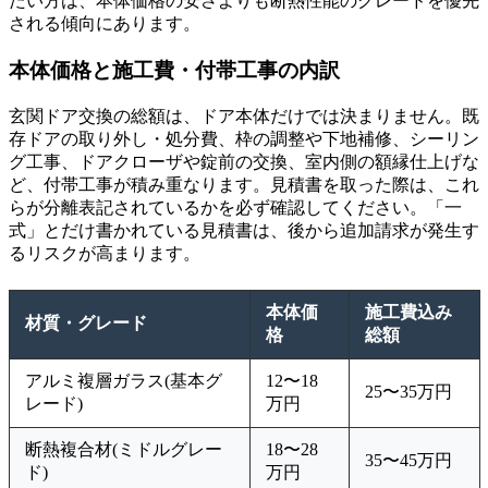
たい方は、本体価格の安さよりも断熱性能のグレードを優先
される傾向にあります。
本体価格と施工費・付帯工事の内訳
玄関ドア交換の総額は、ドア本体だけでは決まりません。既
存ドアの取り外し・処分費、枠の調整や下地補修、シーリン
グ工事、ドアクローザや錠前の交換、室内側の額縁仕上げな
ど、付帯工事が積み重なります。見積書を取った際は、これ
らが分離表記されているかを必ず確認してください。「一
式」とだけ書かれている見積書は、後から追加請求が発生す
るリスクが高まります。
本体価
施工費込み
材質・グレード
格
総額
アルミ複層ガラス(基本グ
12〜18
25〜35万円
レード)
万円
断熱複合材(ミドルグレー
18〜28
35〜45万円
ド)
万円