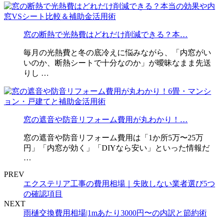
窓の断熱で光熱費はどれだけ削減できる？本…
毎月の光熱費と冬の底冷えに悩みながら、「内窓がい
いのか、断熱シートで十分なのか」が曖昧なまま先送
りし …
窓の遮音や防音リフォーム費用が丸わかり！…
窓の遮音や防音リフォーム費用は「1か所5万〜25万
円」「内窓が効く」「DIYなら安い」といった情報だ
…
PREV
エクステリア工事の費用相場｜失敗しない業者選び5つ
の確認項目
NEXT
雨樋交換費用相場|1mあたり3000円〜の内訳と節約術