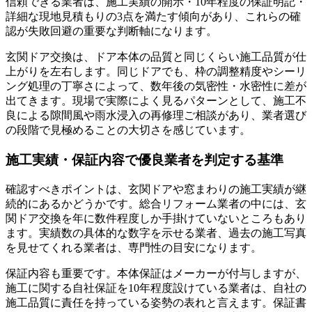
信頼できる業者は、施工実績の開示・10年程度の保証明記・
詳細な現地見積もりの3点を満たす傾向があり、これらの確
認が失敗回避の重要な判断軸になります。
玄関ドア交換は、ドア本体の品質と同じくらい施工品質が仕
上がりを左右します。同じドアでも、枠の調整精度やシーリ
ング処理の丁寧さによって、数年後の気密性・水密性に差が
出てきます。現場で実際によく見るパターンとして、施工不
良による隙間風や雨水浸入の再修理ご相談があり、業者選び
の段階で見極めることの大切さを感じています。
施工実績・保証内容で優良業者を判定する基準
確認すべきポイントは、玄関ドアや窓まわりの施工実績が継
続的にあるかどうかです。総合リフォーム業者の中には、玄
関ドア交換を年に数件程度しか手掛けていないところもあり
ます。実績数の具体的な数字を示せる業者、過去の施工写真
を見せてくれる業者は、専門性の目安になります。
保証内容も重要です。本体保証はメーカーが付与しますが、
施工に関する自社保証を10年程度設けている業者は、自社の
施工品質に責任を持っている姿勢の表れと言えます。保証書