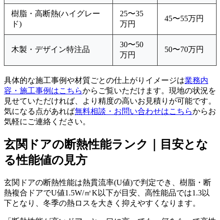
樹脂・高断熱(ハイグレー
25〜35
45〜55万円
ド)
万円
30〜50
木製・デザイン特注品
50〜70万円
万円
具体的な施工事例や材質ごとの仕上がりイメージは
業務内
容・施工事例はこちら
からご覧いただけます。現地の状況を
見せていただければ、より精度の高いお見積りが可能です。
気になる点があれば
無料相談・お問い合わせはこちら
からお
気軽にご連絡ください。
玄関ドアの断熱性能ランク｜目安とな
る性能値の見方
玄関ドアの断熱性能は熱貫流率(U値)で判定でき、樹脂・断
熱複合ドアでU値1.5W/㎡K以下が目安、高性能品では1.3以
下となり、冬季の熱ロスを大きく抑えやすくなります。