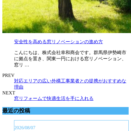
安全性を高める窓リノベーションの進め方
こんにちは、株式会社幸和商会です。群馬県伊勢崎市
に拠点を置き、関東一円における窓リノベーション、
窓リ …
PREV
対応エリアの広い外構工事業者との提携がおすすめな
理由
NEXT
窓リフォームで快適生活を手に入れる
最近の投稿
2026/08/07